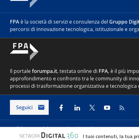
FPA
è la società di servizi e consulenza del
Gruppo Digit
percorsi di innovazione tecnologica, istituzionale e orga
Il portale
forumpa.it
, testata online di
FPA
, è il più imp
approfondimento e confronto tra le community di inno
processi di trasformazione organizzativa e tecnologica d
Seguici
Indirizzo:
Via del Porto Fluviale 67/d – 00154 Roma
I tuoi contenuti, la tua pr