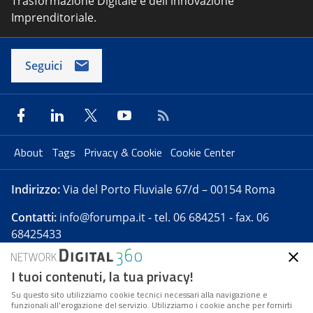
Trasformazione Digitale e dell'innovazione
Imprenditoriale.
Seguici
About
Tags
Privacy & Cookie
Cookie Center
Indirizzo:
Via del Porto Fluviale 67/d – 00154 Roma
Contatti:
info@forumpa.it
- tel. 06 684251 - fax. 06
68425433
I tuoi contenuti, la tua privacy!
Forumpa.it
è una pubblicazione telematica iscritta
presso Registro della stampa del Tribunale di Roma -
Su questo sito utilizziamo cookie tecnici necessari alla navigazione e
funzionali all’erogazione del servizio. Utilizziamo i cookie anche per fornirti
Reg. n. 182 del 2 maggio 2008 - Direttore resp. Michela