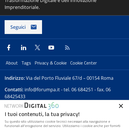
Trasformazione Digitale e dell'innovazione
Imprenditoriale.
Seguici
About
Tags
Privacy & Cookie
Cookie Center
Indirizzo:
Via del Porto Fluviale 67/d – 00154 Roma
Contatti:
info@forumpa.it
- tel. 06 684251 - fax. 06
68425433
I tuoi contenuti, la tua privacy!
Forumpa.it
è una pubblicazione telematica iscritta
presso Registro della stampa del Tribunale di Roma -
Su questo sito utilizziamo cookie tecnici necessari alla navigazione e
funzionali all’erogazione del servizio. Utilizziamo i cookie anche per fornirti
Reg. n. 182 del 2 maggio 2008 - Direttore resp. Michela