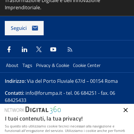
Trasformazione Digitale e dell'innovazione
Imprenditoriale.
Seguici
About
Tags
Privacy & Cookie
Cookie Center
Indirizzo:
Via del Porto Fluviale 67/d – 00154 Roma
Contatti:
info@forumpa.it
- tel. 06 684251 - fax. 06
68425433
I tuoi contenuti, la tua privacy!
Forumpa.it
è una pubblicazione telematica iscritta
presso Registro della stampa del Tribunale di Roma -
Su questo sito utilizziamo cookie tecnici necessari alla navigazione e
funzionali all’erogazione del servizio. Utilizziamo i cookie anche per fornirti
Reg. n. 182 del 2 maggio 2008 - Direttore resp. Michela