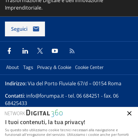
Trasformazione Digitale e dell'innovazione
Imprenditoriale.
Seguici
About
Tags
Privacy & Cookie
Cookie Center
Indirizzo:
Via del Porto Fluviale 67/d – 00154 Roma
Contatti:
info@forumpa.it
- tel. 06 684251 - fax. 06
68425433
I tuoi contenuti, la tua privacy!
Forumpa.it
è una pubblicazione telematica iscritta
presso Registro della stampa del Tribunale di Roma -
Su questo sito utilizziamo cookie tecnici necessari alla navigazione e
funzionali all’erogazione del servizio. Utilizziamo i cookie anche per fornirti
Reg. n. 182 del 2 maggio 2008 - Direttore resp. Michela