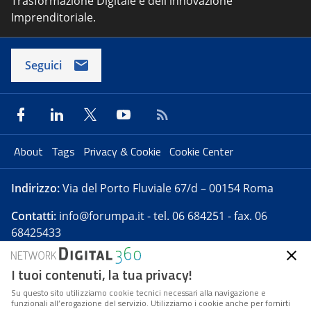
Trasformazione Digitale e dell'innovazione
Imprenditoriale.
Seguici
About
Tags
Privacy & Cookie
Cookie Center
Indirizzo:
Via del Porto Fluviale 67/d – 00154 Roma
Contatti:
info@forumpa.it
- tel. 06 684251 - fax. 06
68425433
I tuoi contenuti, la tua privacy!
Forumpa.it
è una pubblicazione telematica iscritta
presso Registro della stampa del Tribunale di Roma -
Su questo sito utilizziamo cookie tecnici necessari alla navigazione e
funzionali all’erogazione del servizio. Utilizziamo i cookie anche per fornirti
Reg. n. 182 del 2 maggio 2008 - Direttore resp. Michela