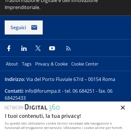
Trasformazione Digitale e dell'innovazione
Imprenditoriale.
Seguici
About
Tags
Privacy & Cookie
Cookie Center
Indirizzo:
Via del Porto Fluviale 67/d – 00154 Roma
Contatti:
info@forumpa.it
- tel. 06 684251 - fax. 06
68425433
I tuoi contenuti, la tua privacy!
Forumpa.it
è una pubblicazione telematica iscritta
presso Registro della stampa del Tribunale di Roma -
Su questo sito utilizziamo cookie tecnici necessari alla navigazione e
funzionali all’erogazione del servizio. Utilizziamo i cookie anche per fornirti
Reg. n. 182 del 2 maggio 2008 - Direttore resp. Michela