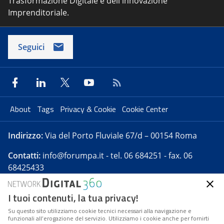
Trasformazione Digitale e dell'innovazione
Imprenditoriale.
Seguici
About
Tags
Privacy & Cookie
Cookie Center
Indirizzo:
Via del Porto Fluviale 67/d – 00154 Roma
Contatti:
info@forumpa.it
- tel. 06 684251 - fax. 06
68425433
I tuoi contenuti, la tua privacy!
Forumpa.it
è una pubblicazione telematica iscritta
presso Registro della stampa del Tribunale di Roma -
Su questo sito utilizziamo cookie tecnici necessari alla navigazione e
funzionali all’erogazione del servizio. Utilizziamo i cookie anche per fornirti
Reg. n. 182 del 2 maggio 2008 - Direttore resp. Michela