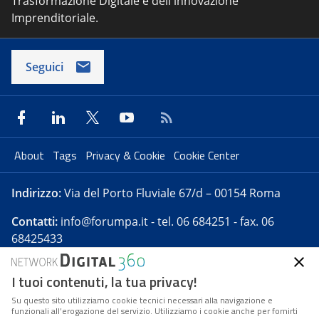
Trasformazione Digitale e dell'innovazione
Imprenditoriale.
Seguici
About
Tags
Privacy & Cookie
Cookie Center
Indirizzo:
Via del Porto Fluviale 67/d – 00154 Roma
Contatti:
info@forumpa.it
- tel. 06 684251 - fax. 06
68425433
I tuoi contenuti, la tua privacy!
Forumpa.it
è una pubblicazione telematica iscritta
presso Registro della stampa del Tribunale di Roma -
Su questo sito utilizziamo cookie tecnici necessari alla navigazione e
funzionali all’erogazione del servizio. Utilizziamo i cookie anche per fornirti
Reg. n. 182 del 2 maggio 2008 - Direttore resp. Michela