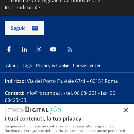
Trasformazione Digitale e dell'innovazione
Imprenditoriale.
Seguici
About
Tags
Privacy & Cookie
Cookie Center
Indirizzo:
Via del Porto Fluviale 67/d – 00154 Roma
Contatti:
info@forumpa.it
- tel. 06 684251 - fax. 06
68425433
I tuoi contenuti, la tua privacy!
Forumpa.it
è una pubblicazione telematica iscritta
presso Registro della stampa del Tribunale di Roma -
Su questo sito utilizziamo cookie tecnici necessari alla navigazione e
funzionali all’erogazione del servizio. Utilizziamo i cookie anche per fornirti
Reg. n. 182 del 2 maggio 2008 - Direttore resp. Michela