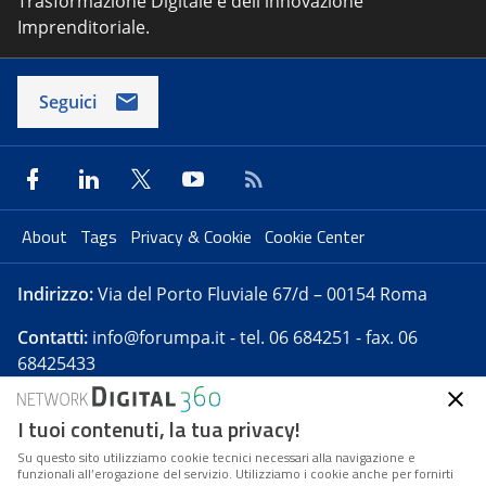
Trasformazione Digitale e dell'innovazione
Imprenditoriale.
Seguici
About
Tags
Privacy & Cookie
Cookie Center
Indirizzo:
Via del Porto Fluviale 67/d – 00154 Roma
Contatti:
info@forumpa.it
- tel. 06 684251 - fax. 06
68425433
I tuoi contenuti, la tua privacy!
Forumpa.it
è una pubblicazione telematica iscritta
presso Registro della stampa del Tribunale di Roma -
Su questo sito utilizziamo cookie tecnici necessari alla navigazione e
funzionali all’erogazione del servizio. Utilizziamo i cookie anche per fornirti
Reg. n. 182 del 2 maggio 2008 - Direttore resp. Michela