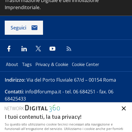
Trasformazione Digitale e dell'innovazione
Imprenditoriale.
Seguici
About
Tags
Privacy & Cookie
Cookie Center
Indirizzo:
Via del Porto Fluviale 67/d – 00154 Roma
Contatti:
info@forumpa.it
- tel. 06 684251 - fax. 06
68425433
I tuoi contenuti, la tua privacy!
Forumpa.it
è una pubblicazione telematica iscritta
presso Registro della stampa del Tribunale di Roma -
Su questo sito utilizziamo cookie tecnici necessari alla navigazione e
funzionali all’erogazione del servizio. Utilizziamo i cookie anche per fornirti
Reg. n. 182 del 2 maggio 2008 - Direttore resp. Michela