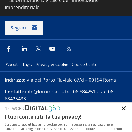
Trasformazione Digitale e dell'innovazione
Imprenditoriale.
Seguici
About
Tags
Privacy & Cookie
Cookie Center
Indirizzo:
Via del Porto Fluviale 67/d – 00154 Roma
Contatti:
info@forumpa.it
- tel. 06 684251 - fax. 06
68425433
I tuoi contenuti, la tua privacy!
Forumpa.it
è una pubblicazione telematica iscritta
presso Registro della stampa del Tribunale di Roma -
Su questo sito utilizziamo cookie tecnici necessari alla navigazione e
funzionali all’erogazione del servizio. Utilizziamo i cookie anche per fornirti
Reg. n. 182 del 2 maggio 2008 - Direttore resp. Michela