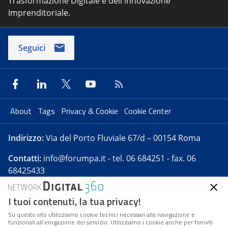
Trasformazione Digitale e dell'innovazione
Imprenditoriale.
Seguici
About
Tags
Privacy & Cookie
Cookie Center
Indirizzo:
Via del Porto Fluviale 67/d – 00154 Roma
Contatti:
info@forumpa.it
- tel. 06 684251 - fax. 06
68425433
I tuoi contenuti, la tua privacy!
Forumpa.it
è una pubblicazione telematica iscritta
presso Registro della stampa del Tribunale di Roma -
Su questo sito utilizziamo cookie tecnici necessari alla navigazione e
funzionali all’erogazione del servizio. Utilizziamo i cookie anche per fornirti
Reg. n. 182 del 2 maggio 2008 - Direttore resp. Michela