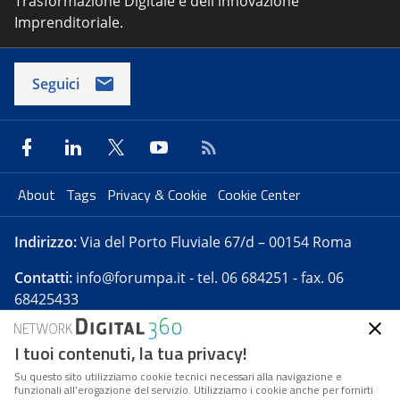
Trasformazione Digitale e dell'innovazione
Imprenditoriale.
Seguici
About
Tags
Privacy & Cookie
Cookie Center
Indirizzo:
Via del Porto Fluviale 67/d – 00154 Roma
Contatti:
info@forumpa.it
- tel. 06 684251 - fax. 06
68425433
I tuoi contenuti, la tua privacy!
Forumpa.it
è una pubblicazione telematica iscritta
presso Registro della stampa del Tribunale di Roma -
Su questo sito utilizziamo cookie tecnici necessari alla navigazione e
funzionali all’erogazione del servizio. Utilizziamo i cookie anche per fornirti
Reg. n. 182 del 2 maggio 2008 - Direttore resp. Michela