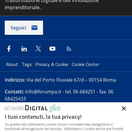
Trasformazione Digitale e dell'innovazione
Imprenditoriale.
Seguici
About
Tags
Privacy & Cookie
Cookie Center
Indirizzo:
Via del Porto Fluviale 67/d – 00154 Roma
Contatti:
info@forumpa.it
- tel. 06 684251 - fax. 06
68425433
I tuoi contenuti, la tua privacy!
Forumpa.it
è una pubblicazione telematica iscritta
presso Registro della stampa del Tribunale di Roma -
Su questo sito utilizziamo cookie tecnici necessari alla navigazione e
funzionali all’erogazione del servizio. Utilizziamo i cookie anche per fornirti
Reg. n. 182 del 2 maggio 2008 - Direttore resp. Michela