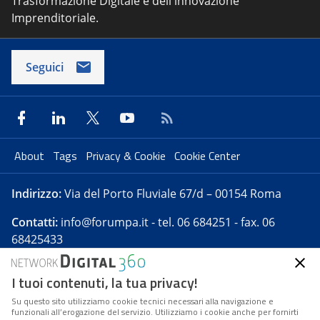
Trasformazione Digitale e dell'innovazione
Imprenditoriale.
Seguici
About
Tags
Privacy & Cookie
Cookie Center
Indirizzo:
Via del Porto Fluviale 67/d – 00154 Roma
Contatti:
info@forumpa.it
- tel. 06 684251 - fax. 06
68425433
I tuoi contenuti, la tua privacy!
Forumpa.it
è una pubblicazione telematica iscritta
presso Registro della stampa del Tribunale di Roma -
Su questo sito utilizziamo cookie tecnici necessari alla navigazione e
funzionali all’erogazione del servizio. Utilizziamo i cookie anche per fornirti
Reg. n. 182 del 2 maggio 2008 - Direttore resp. Michela