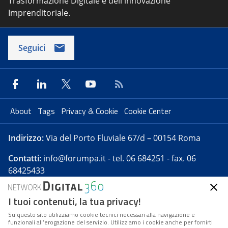
Trasformazione Digitale e dell'innovazione
Imprenditoriale.
Seguici
About
Tags
Privacy & Cookie
Cookie Center
Indirizzo:
Via del Porto Fluviale 67/d – 00154 Roma
Contatti:
info@forumpa.it
- tel. 06 684251 - fax. 06
68425433
I tuoi contenuti, la tua privacy!
Forumpa.it
è una pubblicazione telematica iscritta
presso Registro della stampa del Tribunale di Roma -
Su questo sito utilizziamo cookie tecnici necessari alla navigazione e
funzionali all’erogazione del servizio. Utilizziamo i cookie anche per fornirti
Reg. n. 182 del 2 maggio 2008 - Direttore resp. Michela