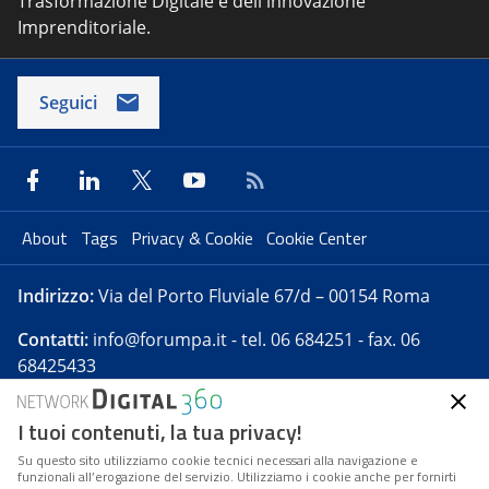
Trasformazione Digitale e dell'innovazione
Imprenditoriale.
Seguici
About
Tags
Privacy & Cookie
Cookie Center
Indirizzo:
Via del Porto Fluviale 67/d – 00154 Roma
Contatti:
info@forumpa.it
- tel. 06 684251 - fax. 06
68425433
I tuoi contenuti, la tua privacy!
Forumpa.it
è una pubblicazione telematica iscritta
presso Registro della stampa del Tribunale di Roma -
Su questo sito utilizziamo cookie tecnici necessari alla navigazione e
funzionali all’erogazione del servizio. Utilizziamo i cookie anche per fornirti
Reg. n. 182 del 2 maggio 2008 - Direttore resp. Michela