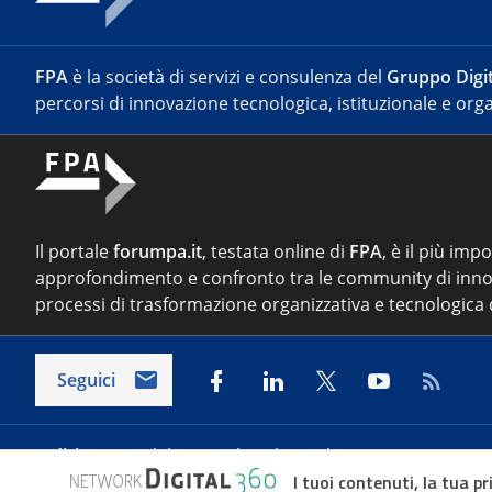
FPA
è la società di servizi e consulenza del
Gruppo Digit
percorsi di innovazione tecnologica, istituzionale e orga
Il portale
forumpa.it
, testata online di
FPA
, è il più imp
approfondimento e confronto tra le community di inno
processi di trasformazione organizzativa e tecnologica d
Seguici
Indirizzo:
Via del Porto Fluviale 67/d – 00154 Roma
I tuoi contenuti, la tua pr