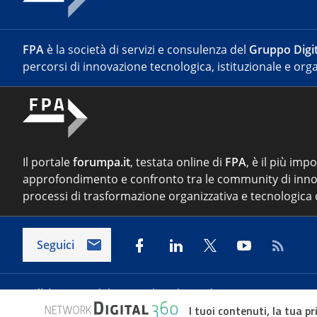
FPA
è la società di servizi e consulenza del
Gruppo Digit
percorsi di innovazione tecnologica, istituzionale e orga
Il portale
forumpa.it
, testata online di
FPA
, è il più imp
approfondimento e confronto tra le community di inno
processi di trasformazione organizzativa e tecnologica d
Seguici
Indirizzo:
Via del Porto Fluviale 67/d – 00154 Roma
I tuoi contenuti, la tua pr