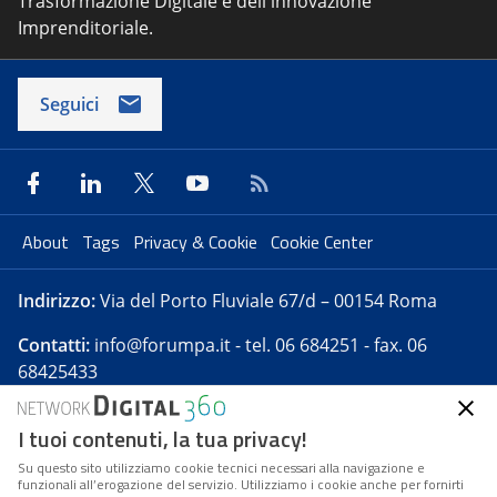
Trasformazione Digitale e dell'innovazione
Imprenditoriale.
Seguici
About
Tags
Privacy & Cookie
Cookie Center
Indirizzo:
Via del Porto Fluviale 67/d – 00154 Roma
Contatti:
info@forumpa.it
- tel. 06 684251 - fax. 06
68425433
I tuoi contenuti, la tua privacy!
Forumpa.it
è una pubblicazione telematica iscritta
presso Registro della stampa del Tribunale di Roma -
Su questo sito utilizziamo cookie tecnici necessari alla navigazione e
funzionali all’erogazione del servizio. Utilizziamo i cookie anche per fornirti
Reg. n. 182 del 2 maggio 2008 - Direttore resp. Michela