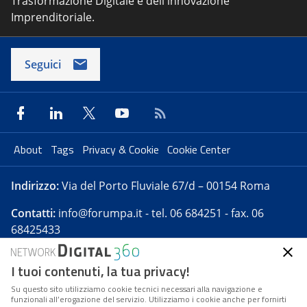
Trasformazione Digitale e dell'innovazione
Imprenditoriale.
Seguici
About
Tags
Privacy & Cookie
Cookie Center
Indirizzo:
Via del Porto Fluviale 67/d – 00154 Roma
Contatti:
info@forumpa.it
- tel. 06 684251 - fax. 06
68425433
I tuoi contenuti, la tua privacy!
Forumpa.it
è una pubblicazione telematica iscritta
presso Registro della stampa del Tribunale di Roma -
Su questo sito utilizziamo cookie tecnici necessari alla navigazione e
funzionali all’erogazione del servizio. Utilizziamo i cookie anche per fornirti
Reg. n. 182 del 2 maggio 2008 - Direttore resp. Michela