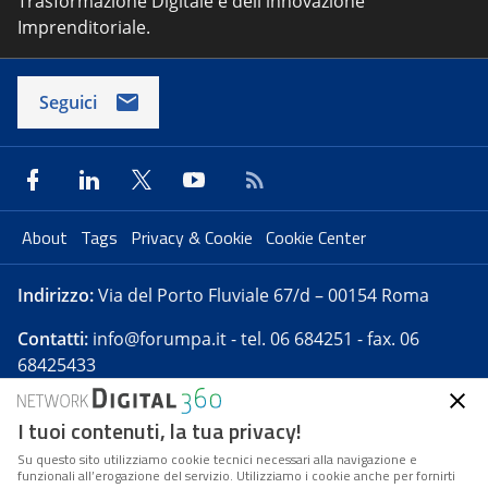
Trasformazione Digitale e dell'innovazione
Imprenditoriale.
Seguici
About
Tags
Privacy & Cookie
Cookie Center
Indirizzo:
Via del Porto Fluviale 67/d – 00154 Roma
Contatti:
info@forumpa.it
- tel. 06 684251 - fax. 06
68425433
I tuoi contenuti, la tua privacy!
Forumpa.it
è una pubblicazione telematica iscritta
presso Registro della stampa del Tribunale di Roma -
Su questo sito utilizziamo cookie tecnici necessari alla navigazione e
funzionali all’erogazione del servizio. Utilizziamo i cookie anche per fornirti
Reg. n. 182 del 2 maggio 2008 - Direttore resp. Michela