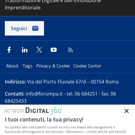
Trasformazione Digitale e dell'innovazione
Imprenditoriale.
Seguici
About
Tags
Privacy & Cookie
Cookie Center
Indirizzo:
Via del Porto Fluviale 67/d – 00154 Roma
Contatti:
info@forumpa.it
- tel. 06 684251 - fax. 06
68425433
I tuoi contenuti, la tua privacy!
Forumpa.it
è una pubblicazione telematica iscritta
presso Registro della stampa del Tribunale di Roma -
Su questo sito utilizziamo cookie tecnici necessari alla navigazione e
funzionali all’erogazione del servizio. Utilizziamo i cookie anche per fornirti
Reg. n. 182 del 2 maggio 2008 - Direttore resp. Michela