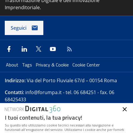
Trasformazione Digitale e dell'innovazione
Imprenditoriale.
Seguici
About
Tags
Privacy & Cookie
Cookie Center
Indirizzo:
Via del Porto Fluviale 67/d – 00154 Roma
Contatti:
info@forumpa.it
- tel. 06 684251 - fax. 06
68425433
I tuoi contenuti, la tua privacy!
Forumpa.it
è una pubblicazione telematica iscritta
presso Registro della stampa del Tribunale di Roma -
Su questo sito utilizziamo cookie tecnici necessari alla navigazione e
funzionali all’erogazione del servizio. Utilizziamo i cookie anche per fornirti
Reg. n. 182 del 2 maggio 2008 - Direttore resp. Michela