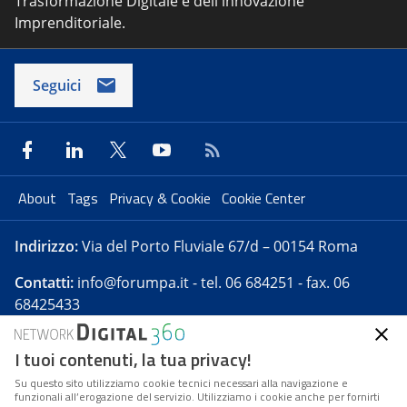
Trasformazione Digitale e dell'innovazione
Imprenditoriale.
Seguici
About
Tags
Privacy & Cookie
Cookie Center
Indirizzo:
Via del Porto Fluviale 67/d – 00154 Roma
Contatti:
info@forumpa.it
- tel. 06 684251 - fax. 06
68425433
I tuoi contenuti, la tua privacy!
Forumpa.it
è una pubblicazione telematica iscritta
presso Registro della stampa del Tribunale di Roma -
Su questo sito utilizziamo cookie tecnici necessari alla navigazione e
funzionali all’erogazione del servizio. Utilizziamo i cookie anche per fornirti
Reg. n. 182 del 2 maggio 2008 - Direttore resp. Michela