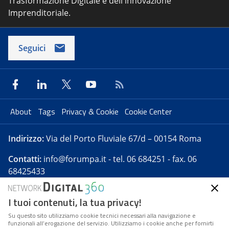
Trasformazione Digitale e dell'innovazione
Imprenditoriale.
Seguici
About
Tags
Privacy & Cookie
Cookie Center
Indirizzo:
Via del Porto Fluviale 67/d – 00154 Roma
Contatti:
info@forumpa.it
- tel. 06 684251 - fax. 06
68425433
I tuoi contenuti, la tua privacy!
Forumpa.it
è una pubblicazione telematica iscritta
presso Registro della stampa del Tribunale di Roma -
Su questo sito utilizziamo cookie tecnici necessari alla navigazione e
funzionali all’erogazione del servizio. Utilizziamo i cookie anche per fornirti
Reg. n. 182 del 2 maggio 2008 - Direttore resp. Michela