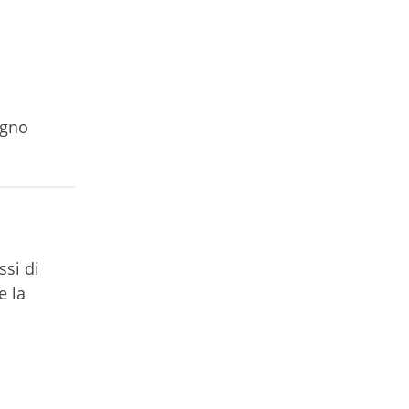
egno
si di
e la