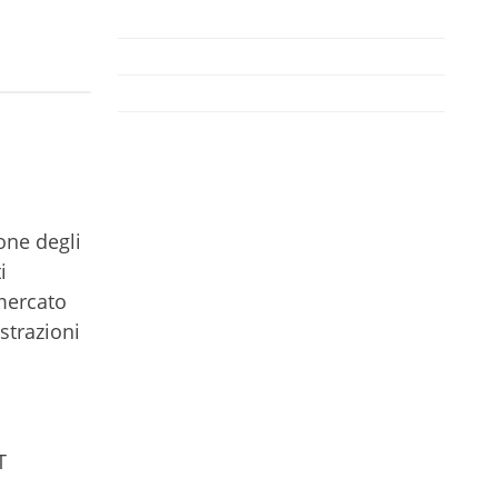
one degli
i
 mercato
strazioni
T