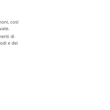
moni, così
vate.
nenti di
odi e dei