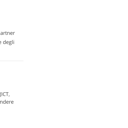
partner
e degli
(ICT,
ondere