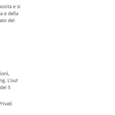
osita e si
a e della
ato del
ioni,
ng. L’out
dei 5
rivati