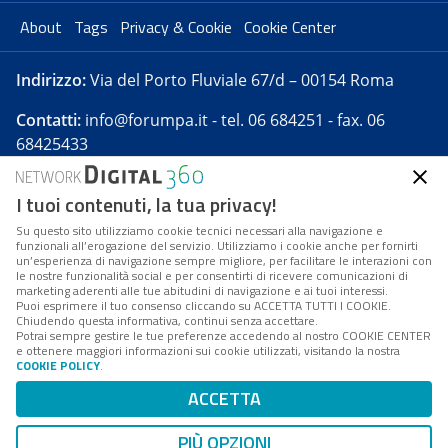
About
Tags
Privacy & Cookie
Cookie Center
Indirizzo:
Via del Porto Fluviale 67/d – 00154 Roma
Contatti:
info@forumpa.it
- tel. 06 684251 - fax. 06
68425433
I tuoi contenuti, la tua privacy!
Forumpa.it
è una pubblicazione telematica iscritta
presso Registro della stampa del Tribunale di Roma -
Su questo sito utilizziamo cookie tecnici necessari alla navigazione e
funzionali all’erogazione del servizio. Utilizziamo i cookie anche per fornirti
Reg. n. 182 del 2 maggio 2008 - Direttore resp. Michela
un’esperienza di navigazione sempre migliore, per facilitare le interazioni con
Stentella
le nostre funzionalità social e per consentirti di ricevere comunicazioni di
marketing aderenti alle tue abitudini di navigazione e ai tuoi interessi.
FPA s.r.l. è società soggetta a Direzione e
Puoi esprimere il tuo consenso cliccando su ACCETTA TUTTI I COOKIE.
Coordinamento da parte di Digital360 S.p.A. - FPA s.r.l.
Chiudendo questa informativa, continui senza accettare.
Potrai sempre gestire le tue preferenze accedendo al nostro COOKIE CENTER
è un'azienda certificata per il sistema di management
e ottenere maggiori informazioni sui cookie utilizzati, visitando la nostra
COOKIE POLICY
.
di qualità SQS (ISO 9001)
Codice Fiscale/Partita IVA n. 10693191008 - R.E.A. Roma
ACCETTA
n. 1249791. ISP AWS
PIÙ OPZIONI
Mappa del sito