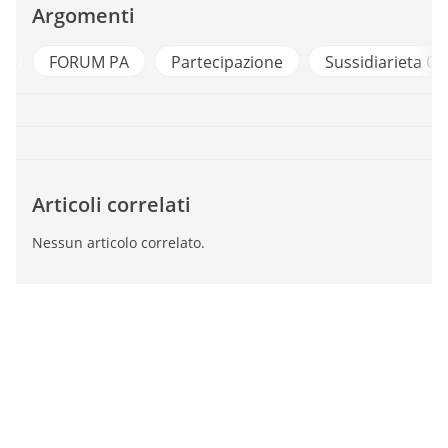
Argomenti
a
FORUM PA
Partecipazione
Sussidiarieta Or
Articoli correlati
Nessun articolo correlato.