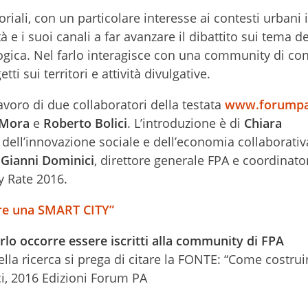
riali, con un particolare interesse ai contesti urbani i
à e i suoi canali a far avanzare il dibattito sui tema de
ogica. Nel farlo interagisce con una community di con
tti sui territori e attività divulgative.
avoro di due collaboratori della testata
www.forumpa
 Mora
e
Roberto Bolici
. L’introduzione è di
Chiara
 dell’innovazione sociale e dell’economia collaborativ
i
Gianni Dominici
, direttore generale FPA e coordinator
ty Rate 2016.
ire una SMART CITY”
rlo occorre essere iscritti alla community di FPA
 della ricerca si prega di citare la FONTE: “Come costru
ci, 2016 Edizioni Forum PA