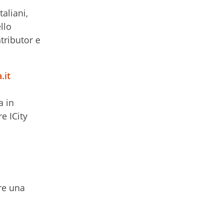
taliani,
llo
tributor e
.it
a in
e ICity
ire una