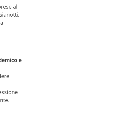
prese al
ianotti,
la
odemico e
dere
lessione
nte.