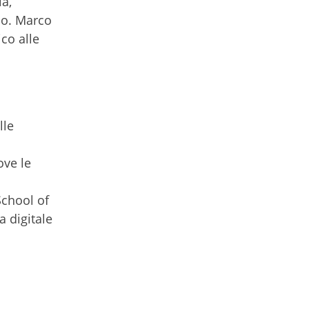
ia,
co. Marco
ico alle
lle
ove le
School of
 digitale