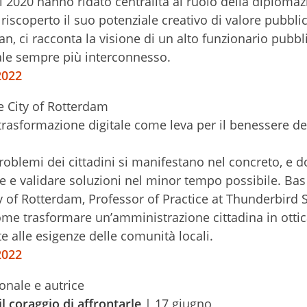
l 2020 hanno ridato centralità al ruolo della diplomaz
iscoperto il suo potenziale creativo di valore pubbli
tan, ci racconta la visione di un alto funzionario pubbl
le sempre più interconnesso.
2022
he City of Rotterdam
 trasformazione digitale come leva per il benessere de
problemi dei cittadini si manifestano nel concreto, e d
e e validare soluzioni nel minor tempo possibile. Bas
ty of Rotterdam, Professor of Practice at Thunderbird 
me trasformare un’amministrazione cittadina in ottica
 alle esigenze delle comunità locali.
2022
onale e autrice
l coraggio di affrontarle
| 17 giugno