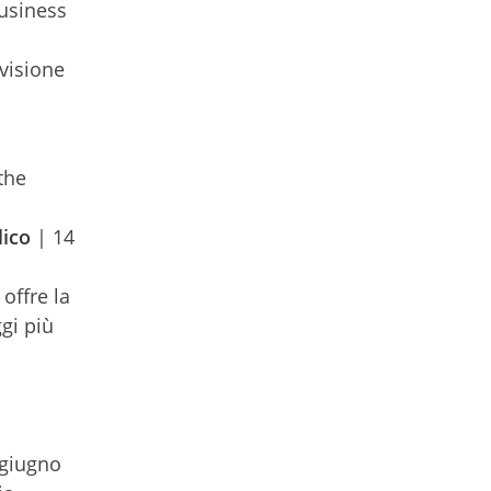
Business
visione
the
lico
| 14
offre la
gi più
giugno