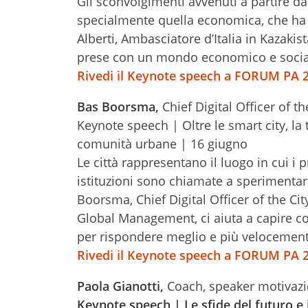
Gli sconvolgimenti avvenuti a partire da
specialmente quella economica, che ha r
Alberti, Ambasciatore d’Italia in Kazakis
prese con un mondo economico e socia
Rivedi il Keynote speech a FORUM PA 
Bas Boorsma,
Chief Digital Officer of t
Keynote speech | Oltre le smart city, la
comunità urbane | 16 giugno
Le città rappresentano il luogo in cui i 
istituzioni sono chiamate a sperimentar
Boorsma, Chief Digital Officer of the Ci
Global Management, ci aiuta a capire co
per rispondere meglio e più velocemente
Rivedi il Keynote speech a FORUM PA 
Paola Gianotti,
Coach, speaker motivazi
Keynote speech | Le sfide del futuro e i