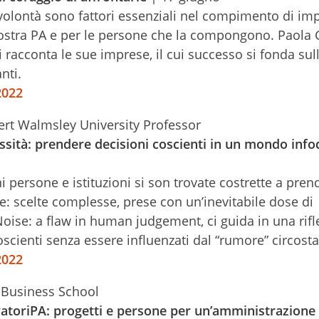
 volontà sono fattori essenziali nel compimento di im
 nostra PA e per le persone che la compongono. Paola G
 racconta le sue imprese, il cui successo si fonda sul
nti.
2022
rt Walmsley University Professor
sità: prendere decisioni coscienti in un mondo inf
 persone e istituzioni si son trovate costrette a pren
: scelte complesse, prese con un’inevitabile dose di
Noise: a flaw in human judgement, ci guida in una rif
oscienti senza essere influenzati dal “rumore” circosta
2022
 Business School
atoriPA: progetti e persone per un’amministrazione