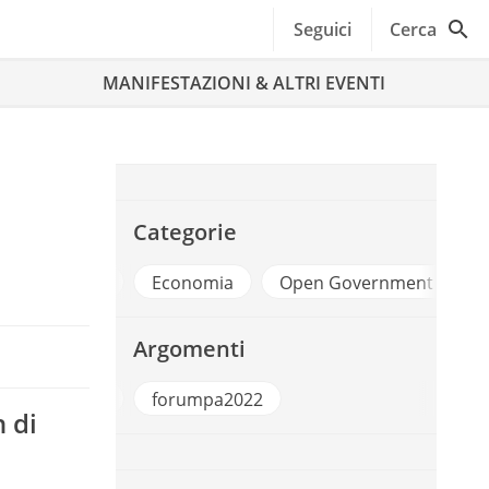
Seguici
Cerca
MANIFESTAZIONI & ALTRI EVENTI
i
Categorie
 e Territori
Economia
Open Government
PA 
Argomenti
UM PA PLAY 2022
forumpa2022
 di