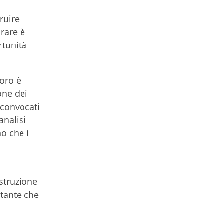
ruire
orare è
rtunità
oro è
one dei
 convocati
analisi
o che i
ostruzione
rtante che