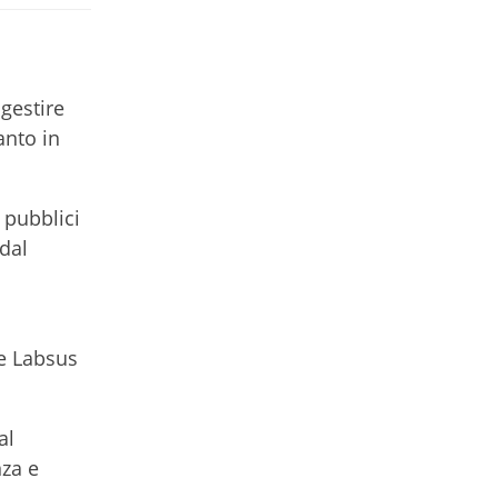
 gestire
anto in
 pubblici
 dal
 e Labsus
al
nza e