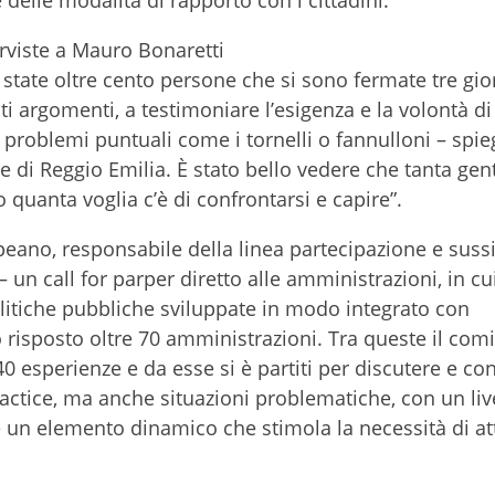
 delle modalità di rapporto con i cittadini.
terviste a Mauro Bonaretti
 state oltre cento persone che si sono fermate tre gio
 argomenti, a testimoniare l’esigenza e la volontà di
a problemi puntuali come i tornelli o fannulloni – sp
di Reggio Emilia. È stato bello vedere che tanta gent
quanta voglia c’è di confrontarsi e capire”.
eano, responsabile della linea partecipazione e sussi
un call for parper diretto alle amministrazioni, in cui
litiche pubbliche sviluppate in modo integrato con
o risposto oltre 70 amministrazioni. Tra queste il com
40 esperienze e da esse si è partiti per discutere e con
ractice, ma anche situazioni problematiche, con un live
e un elemento dinamico che stimola la necessità di at