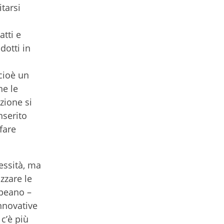
itarsi
tti e
dotti in
cioè un
he le
zione si
nserito
fare
essità, ma
zzare le
opeano –
nnovative
c’è più