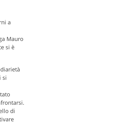
rni a
iega Mauro
e si è
diarietà
 si
itato
frontarsi.
llo di
tivare