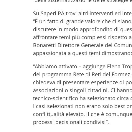
della sistematizzazione delle strategie e
Su Saperi PA trovi altri interventi ed in
“È un fatto di grande valore che ci siano
discutere in modo approfondito di questi
affrontare temi più complessi rispetto 
Bonaretti Direttore Generale del Comune 
appassionata a questi temi dimostrando 
“Abbiamo attivato – aggiunge Elena Trop
del programma Rete di Reti del Formez – 
chiedeva di presentare esperienze di po
associazioni o singoli cittadini. Ci hann
tecnico-scientifico ha selezionato circa 
I casi selezionati non erano solo best p
conflittualità elevato, il che è comunqu
processi decisionali condivisi”.