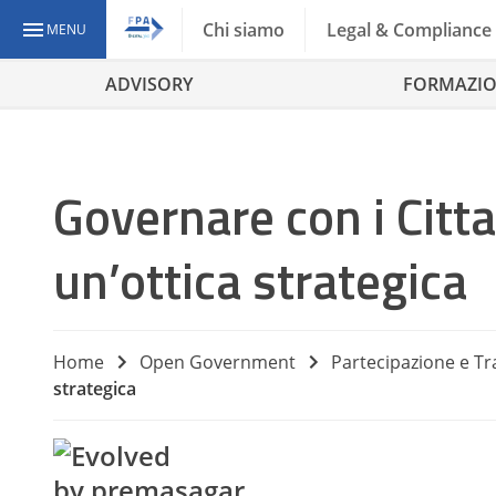
Chi siamo
Legal & Compliance
MENU
ADVISORY
FORMAZI
Governare con i Citta
un’ottica strategica
Home
Open Government
Partecipazione e T
strategica
by premasagar