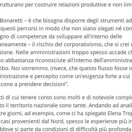
trutturano per costruire relazioni produttive e non lim
Bonaretti – è che bisogna disporre degli strumenti ada
e questi percorsi in modo che non siano slegati né con
gno di competenze da sviluppare all’interno delle
eamente – il rischio del corporativismo, che si crei 
azione. Nelle amministrazioni troppo spesso accade c
o abbastanza riconosciute all’interno dell’amministra
albo. Noi vorremmo, invece, che questo flusso fosse i
nistrazione e percepito come un’esigenza forte a cui 
scono a prendere decisioni”.
tti di cui tenere conto sono molti e di notevole compl
tto il territorio nazionale sono tante. Andando ad anali
 tre giorni, ad esempio, come ci ha spiegato Elena Tr
 casi provenienti dal Nord, spesso le esperienze più i
ove si parte da condizioni di difficoltà più profonda 