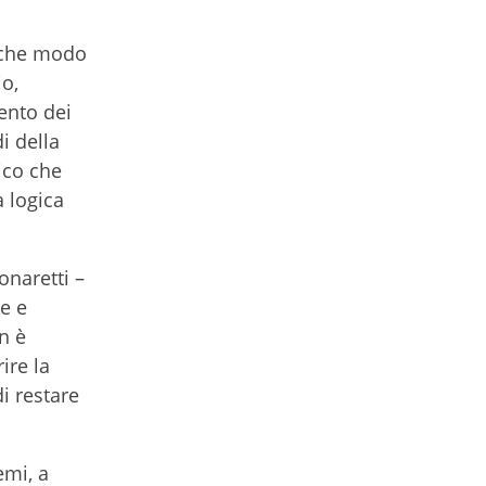
alche modo
o,
ento dei
i della
ico che
 logica
onaretti –
e e
n è
ire la
di restare
emi, a