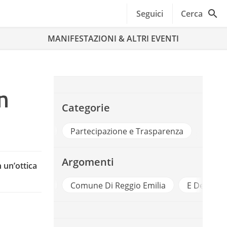
Seguici
Cerca
MANIFESTAZIONI & ALTRI EVENTI
n
Categorie
Città e Territori
Partecipazione e Trasparenza
Argomenti
n un’ottica
za Attiva
Comune Di Reggio Emilia
E Democracy