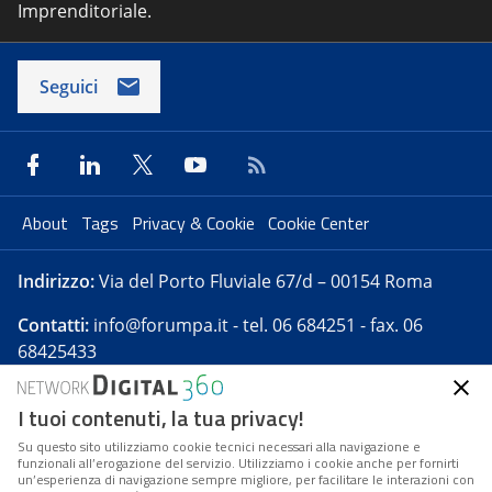
Imprenditoriale.
Seguici
About
Tags
Privacy & Cookie
Cookie Center
Indirizzo:
Via del Porto Fluviale 67/d – 00154 Roma
Contatti:
info@forumpa.it
- tel. 06 684251 - fax. 06
68425433
I tuoi contenuti, la tua privacy!
Forumpa.it
è una pubblicazione telematica iscritta
presso Registro della stampa del Tribunale di Roma -
Su questo sito utilizziamo cookie tecnici necessari alla navigazione e
funzionali all’erogazione del servizio. Utilizziamo i cookie anche per fornirti
Reg. n. 182 del 2 maggio 2008 - Direttore resp. Michela
un’esperienza di navigazione sempre migliore, per facilitare le interazioni con