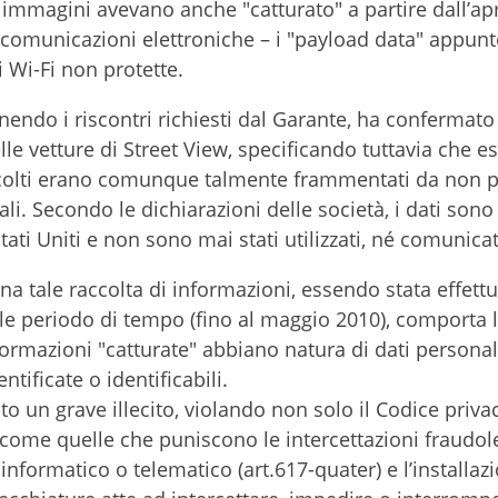
re immagini avevano anche "catturato" a partire dall’apr
 comunicazioni elettroniche – i "payload data" appunt
i Wi-Fi non protette.
endo i riscontri richiesti dal Garante, ha confermato
lle vetture di Street View, specificando tuttavia che e
ccolti erano comunque talmente frammentati da non p
i. Secondo le dichiarazioni delle società, i dati sono
ati Uniti e non sono mai stati utilizzati, né comunicati
una tale raccolta di informazioni, essendo stata effettu
e periodo di tempo (fino al maggio 2010), comporta 
formazioni "catturate" abbiano natura di dati personal
tificate o identificabili.
o un grave illecito, violando non solo il Codice priva
come quelle che puniscono le intercettazioni fraudol
nformatico o telematico (art.617-quater) e l’installazi