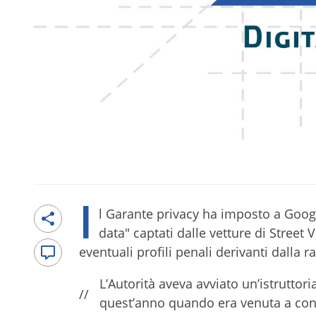
I
l Garante privacy ha imposto a Googl
data" captati dalle vetture di Street Vi
eventuali profili penali derivanti dalla r
L’Autorità aveva avviato un’istruttor
//
quest’anno quando era venuta a cono