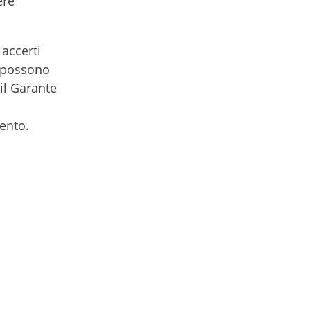
ere"
 accerti
" possono
 il Garante
ento.