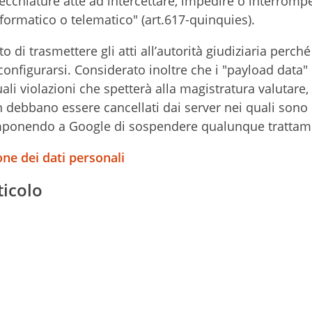
arecchiature atte ad intercettare, impedire o interromp
formatico o telematico" (art.617-quinquies).
to di trasmettere gli atti all’autorità giudiziaria perché
o configurarsi. Considerato inoltre che i "payload data
ali violazioni che spetterà alla magistratura valutare,
 debbano essere cancellati dai server nei quali sono
 imponendo a Google di sospendere qualunque trattam
ne dei dati personali
ticolo