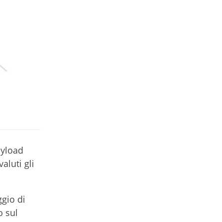
ayload
valuti gli
ggio di
o sul