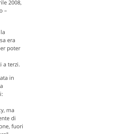
ile 2008,
o –
 la
ssa era
er poter
 a terzi.
ata in
la
i:
cy, ma
ente di
one, fuori