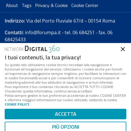
About
Tags
Privacy & Cookie
Cookie Center
Indirizzo:
Via del Porto Fluviale 67/d – 00154 Roma
Contatti:
info@forumpa.it
- tel. 06 684251 - fax. 06
68425433
I tuoi contenuti, la tua privacy!
Forumpa.it
è una pubblicazione telematica iscritta
presso Registro della stampa del Tribunale di Roma -
Su questo sito utilizziamo cookie tecnici necessari alla navigazione e
funzionali all’erogazione del servizio. Utilizziamo i cookie anche per fornirti
Reg. n. 182 del 2 maggio 2008 - Direttore resp. Michela
un’esperienza di navigazione sempre migliore, per facilitare le interazioni con
Stentella
le nostre funzionalità social e per consentirti di ricevere comunicazioni di
marketing aderenti alle tue abitudini di navigazione e ai tuoi interessi.
FPA s.r.l. è società soggetta a Direzione e
Puoi esprimere il tuo consenso cliccando su ACCETTA TUTTI I COOKIE.
Coordinamento da parte di Digital360 S.p.A. - FPA s.r.l.
Chiudendo questa informativa, continui senza accettare.
Potrai sempre gestire le tue preferenze accedendo al nostro COOKIE CENTER
è un'azienda certificata per il sistema di management
e ottenere maggiori informazioni sui cookie utilizzati, visitando la nostra
COOKIE POLICY
.
di qualità SQS (ISO 9001)
Codice Fiscale/Partita IVA n. 10693191008 - R.E.A. Roma
ACCETTA
n. 1249791. ISP AWS
PIÙ OPZIONI
Mappa del sito