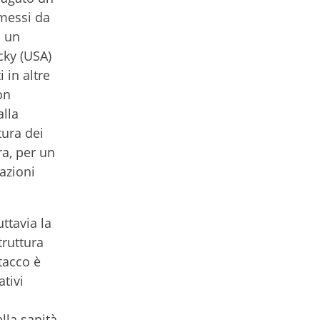
omessi da
i un
cky (USA)
 in altre
on
alla
tura dei
ra, per un
azioni
ttavia la
truttura
tacco è
ativi
lla sanità