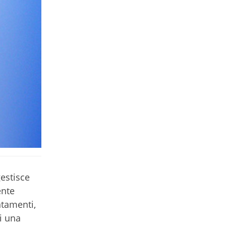
estisce
ente
ntamenti,
di una