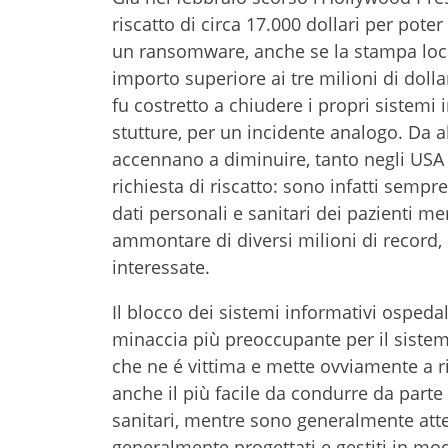
riscatto di circa 17.000 dollari per pote
un ransomware, anche se la stampa loca
importo superiore ai tre milioni di doll
fu costretto a chiudere i propri sistemi i
stutture, per un incidente analogo. Da al
accennano a diminuire, tanto negli USA q
richiesta di riscatto: sono infatti sempre 
dati personali e sanitari dei pazienti me
ammontare di diversi milioni di record,
interessate.
Il blocco dei sistemi informativi ospeda
minaccia più preoccupante per il sistema
che ne é vittima e mette ovviamente a ris
anche il più facile da condurre da parte 
sanitari, mentre sono generalmente atten
generalmente progettati e gestiti in modo