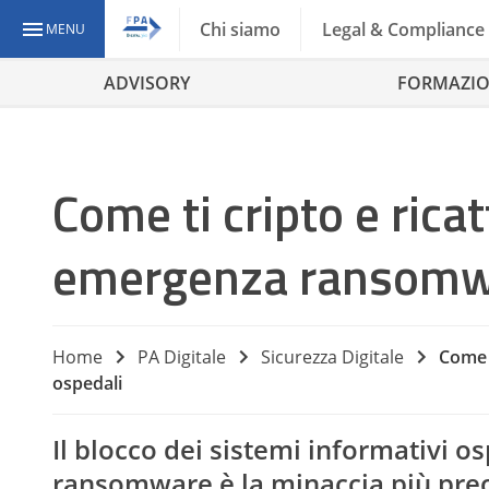
Chi siamo
Legal & Compliance
MENU
ADVISORY
FORMAZI
Come ti cripto e ricat
emergenza ransomwa
Home
PA Digitale
Sicurezza Digitale
Come t
ospedali
Il blocco dei sistemi informativi os
ransomware è la minaccia più preo