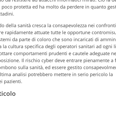
: è poco protetta ed ha molto da perdere in quanto ges
ttadini.
 della sanità cresca la consapevolezza nei confronti
re rapidamente attuate tutte le opportune contromis
istemi da parte di coloro che sono incaricati di ammini
la cultura specifica degli operatori sanitari ad ogni li
adottare comportamenti prudenti e cautele adeguate nel
posizione. Il rischio cyber deve entrare pienamente a 
ombono sulla sanità, ed essere gestito consapevolmen
ltima analisi potrebbero mettere in serio pericolo la
i pazienti.
ticolo