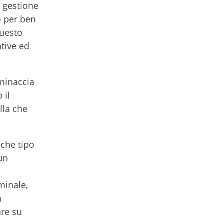
i gestione
o per ben
questo
ative ed
 minaccia
 il
lla che
che tipo
un
minale,
n
are su