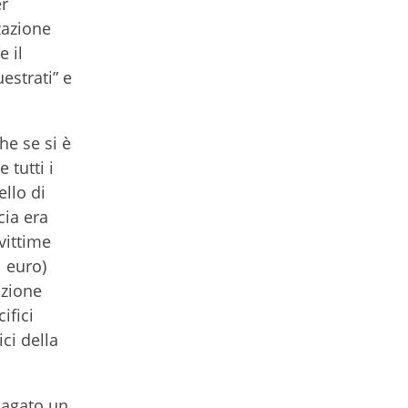
er
zazione
e il
estrati” e
he se si è
tutti i
ello di
cia era
vittime
i euro)
azione
ifici
ci della
pagato un