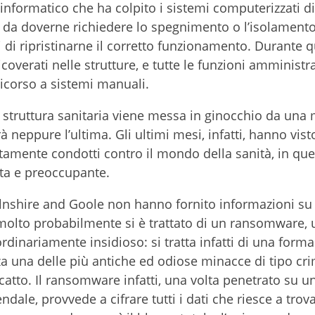
informatico che ha colpito i sistemi computerizzati d
o da doverne richiedere lo spegnimento o l’isolament
ci di ripristinarne il corretto funzionamento. Durante 
icoverati nelle strutture, e tutte le funzioni amministr
ricorso a sistemi manuali.
 struttura sanitaria viene messa in ginocchio da una
neppure l’ultima. Gli ultimi mesi, infatti, hanno visto
ratamente condotti contro il mondo della sanità, in que
ta e preoccupante.
lnshire and Goole non hanno fornito informazioni su 
a molto probabilmente si è trattato di un ransomware, 
dinariamente insidioso: si tratta infatti di una forma
a una delle più antiche ed odiose minacce di tipo cri
scatto. Il ransomware infatti, una volta penetrato su u
ale, provvede a cifrare tutti i dati che riesce a trov