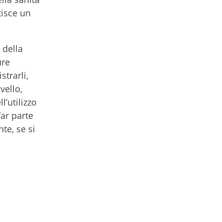
tisce un
 della
ure
strarli,
vello,
l’utilizzo
far parte
te, se si