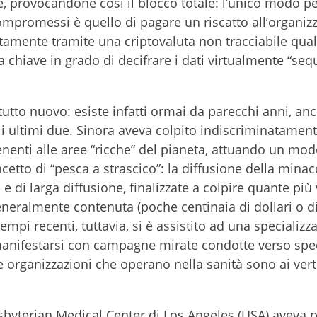
ete, provocandone così il blocco totale: l’unico modo p
 compromessi è quello di pagare un riscatto all’organiz
itamente tramite una criptovaluta non tracciabile qual
 chiave in grado di decifrare i dati virtualmente “sequ
tto nuovo: esiste infatti ormai da parecchi anni, anc
 ultimi due. Sinora aveva colpito indiscriminatamente 
enenti alle aree “ricche” del pianeta, attuando un mod
tto di “pesca a strascico”: la diffusione della minac
 di larga diffusione, finalizzate a colpire quante più 
 generalmente contenuta (poche centinaia di dollari o d
empi recenti, tuttavia, si è assistito ad una specializz
manifestarsi con campagne mirate condotte verso spec
e organizzazioni che operano nella sanità sono ai verti
sbyterian Medical Center di Los Angeles (USA) aveva 