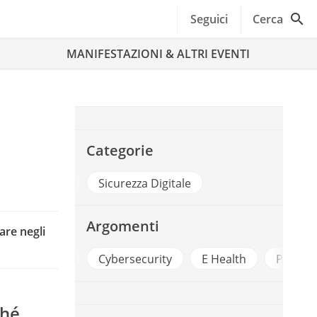
Seguici
Cerca
MANIFESTAZIONI & ALTRI EVENTI
Categorie
PA Digitale
Sicurezza Digitale
Argomenti
are negli
re Sanita
Cybersecurity
E Health
Privacy
ché