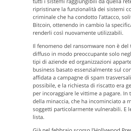
tutti i sistemi raggiungibili da quella r
ripristinare la funzionalità dei sistemi
criminale che ha condotto l’attacco, sol
Bitcoin, ottenendo in cambio la specifica
renderli così nuovamente utilizzabili.
Il fenomeno del ransomware non è del tu
diffuso in modo preoccupante solo negli
tipi di aziende ed organizzazioni appart
business basato essenzialmente sul conce
affidata a campagne di spam trasversali e
possibile, e la richiesta di riscatto era
per incoraggiare le vittime a pagare. In t
della minaccia, che ha incominciato a 
soggetti particolarmente vulnerabili. E l
lista.
Già nel febbraio scorso l’Hollywood Pre