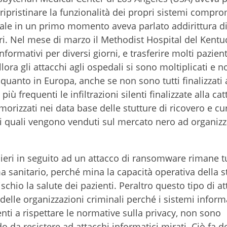
r ripristinare la funzionalità dei propri sistemi compr
le in un primo momento aveva parlato addirittura d
ari. Nel mese di marzo il Methodist Hospital del Kentu
nformativi per diversi giorni, e trasferire molti pazienti
lora gli attacchi agli ospedali si sono moltiplicati e n
uanto in Europa, anche se non sono tutti finalizzati 
più frequenti le infiltrazioni silenti finalizzate alla cat
morizzati nei data base delle stutture di ricovero e cu
 i quali vengono venduti sul mercato nero ad organizz
lieri in seguito ad un attacco di ransomware rimane tu
 sanitario, perché mina la capacità operativa della s
chio la salute dei pazienti. Peraltro questo tipo di at
delle organizzazioni criminali perché i sistemi inform
ti a rispettare le normative sulla privacy, non sono
 da resistere ad attacchi informatici mirati. Ciò fa de