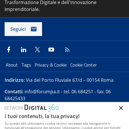
Trasformazione Digitale e dell'innovazione
Imprenditoriale.
Seguici
About
Tags
Privacy & Cookie
Cookie Center
Indirizzo:
Via del Porto Fluviale 67/d – 00154 Roma
Contatti:
info@forumpa.it
- tel. 06 684251 - fax. 06
68425433
I tuoi contenuti, la tua privacy!
Forumpa.it
è una pubblicazione telematica iscritta
presso Registro della stampa del Tribunale di Roma -
Su questo sito utilizziamo cookie tecnici necessari alla navigazione e
funzionali all’erogazione del servizio. Utilizziamo i cookie anche per fornirti
Reg. n. 182 del 2 maggio 2008 - Direttore resp. Michela