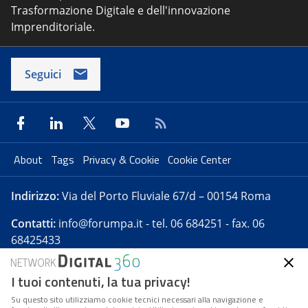
Trasformazione Digitale e dell'innovazione
Imprenditoriale.
Seguici
About
Tags
Privacy & Cookie
Cookie Center
Indirizzo:
Via del Porto Fluviale 67/d – 00154 Roma
Contatti:
info@forumpa.it
- tel. 06 684251 - fax. 06
68425433
I tuoi contenuti, la tua privacy!
Forumpa.it
è una pubblicazione telematica iscritta
presso Registro della stampa del Tribunale di Roma -
Su questo sito utilizziamo cookie tecnici necessari alla navigazione e