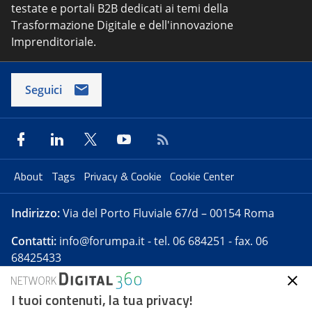
testate e portali B2B dedicati ai temi della
Trasformazione Digitale e dell'innovazione
Imprenditoriale.
Seguici
About
Tags
Privacy & Cookie
Cookie Center
Indirizzo:
Via del Porto Fluviale 67/d – 00154 Roma
Contatti:
info@forumpa.it
- tel. 06 684251 - fax. 06
68425433
I tuoi contenuti, la tua privacy!
Forumpa.it
è una pubblicazione telematica iscritta