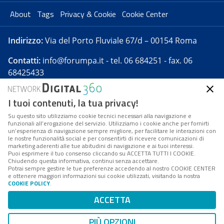
About
Tags
Privacy & Cookie
Cookie Center
Indirizzo:
Via del Porto Fluviale 67/d – 00154 Roma
Contatti:
info@forumpa.it
- tel. 06 684251 - fax. 06
68425433
I tuoi contenuti, la tua privacy!
Forumpa.it
è una pubblicazione telematica iscritta
presso Registro della stampa del Tribunale di Roma -
Su questo sito utilizziamo cookie tecnici necessari alla navigazione e
funzionali all’erogazione del servizio. Utilizziamo i cookie anche per fornirti
Reg. n. 182 del 2 maggio 2008 - Direttore resp. Michela
un’esperienza di navigazione sempre migliore, per facilitare le interazioni con
Stentella
le nostre funzionalità social e per consentirti di ricevere comunicazioni di
marketing aderenti alle tue abitudini di navigazione e ai tuoi interessi.
FPA s.r.l. è società soggetta a Direzione e
Puoi esprimere il tuo consenso cliccando su ACCETTA TUTTI I COOKIE.
Coordinamento da parte di Digital360 S.p.A. - FPA s.r.l.
Chiudendo questa informativa, continui senza accettare.
Potrai sempre gestire le tue preferenze accedendo al nostro COOKIE CENTER
è un'azienda certificata per il sistema di management
e ottenere maggiori informazioni sui cookie utilizzati, visitando la nostra
COOKIE POLICY
.
di qualità SQS (ISO 9001)
Codice Fiscale/Partita IVA n. 10693191008 - R.E.A. Roma
ACCETTA
n. 1249791. ISP AWS
PIÙ OPZIONI
Mappa del sito