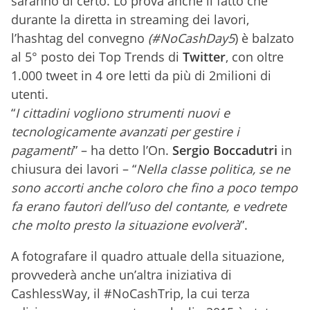
saranno di certo. Lo prova anche il fatto che
durante la diretta in streaming dei lavori,
l’hashtag del convegno
(#NoCashDay5
) è balzato
al 5° posto dei Top Trends di
Twitter
, con oltre
1.000 tweet in 4 ore letti da più di 2milioni di
utenti.
“
I cittadini vogliono strumenti nuovi e
tecnologicamente avanzati per gestire i
pagamenti
” – ha detto l’On.
Sergio Boccadutri
in
chiusura dei lavori – “
Nella classe politica, se ne
sono accorti anche coloro che fino a poco tempo
fa erano fautori dell’uso del contante, e vedrete
che molto presto la situazione evolverà
”.
A fotografare il quadro attuale della situazione,
provvederà anche un’altra iniziativa di
CashlessWay, il #NoCashTrip, la cui terza