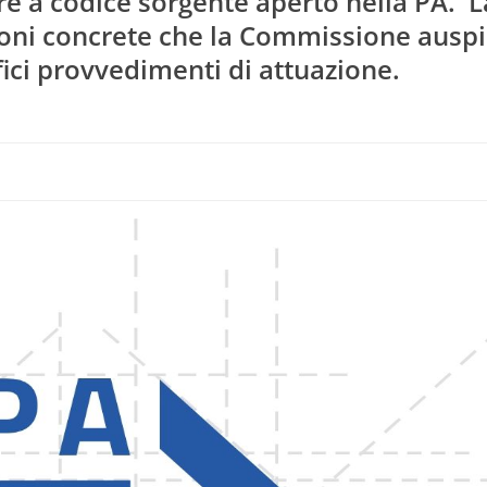
are a codice sorgente aperto nella PA. L
ioni concrete che la Commissione ausp
fici provvedimenti di attuazione.