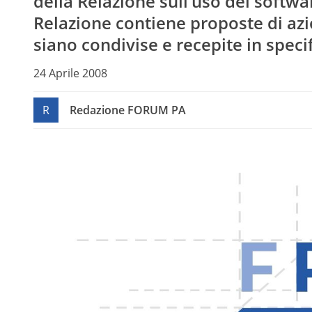
della Relazione sull’uso del softw
Relazione contiene proposte di az
siano condivise e recepite in speci
24 Aprile 2008
R
Redazione FORUM PA