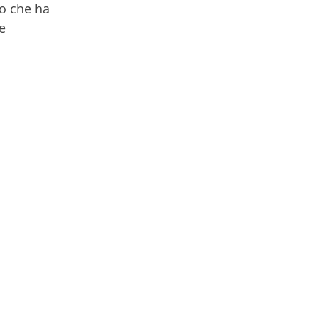
to che ha
e