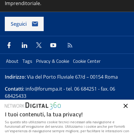
Imprenditoriale.
Seguici
About
Tags
Privacy & Cookie
Cookie Center
Indirizzo:
Via del Porto Fluviale 67/d – 00154 Roma
Contatti:
info@forumpa.it
- tel. 06 684251 - fax. 06
68425433
I tuoi contenuti, la tua privacy!
Forumpa.it
è una pubblicazione telematica iscritta
presso Registro della stampa del Tribunale di Roma -
Su questo sito utilizziamo cookie tecnici necessari alla navigazione e
funzionali all’erogazione del servizio. Utilizziamo i cookie anche per fornirti
Reg. n. 182 del 2 maggio 2008 - Direttore resp. Michela
un’esperienza di navigazione sempre migliore, per facilitare le interazioni con