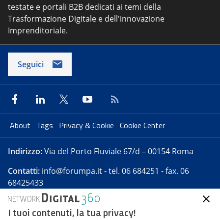
testate e portali B2B dedicati ai temi della
Trasformazione Digitale e dell'innovazione
Imprenditoriale.
Seguici
About
Tags
Privacy & Cookie
Cookie Center
Indirizzo:
Via del Porto Fluviale 67/d – 00154 Roma
Contatti:
info@forumpa.it
- tel. 06 684251 - fax. 06
68425433
I tuoi contenuti, la tua privacy!
Forumpa.it
è una pubblicazione telematica iscritta