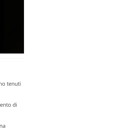
no tenuti
ento di
una