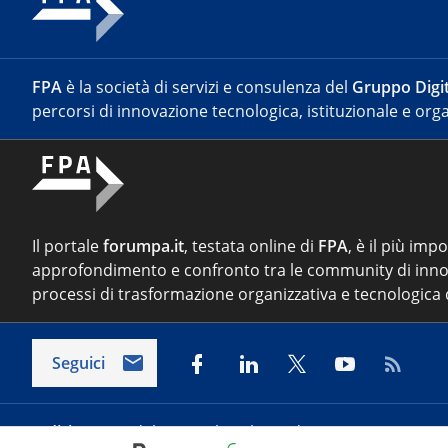
FPA
è la società di servizi e consulenza del
Gruppo Digit
percorsi di innovazione tecnologica, istituzionale e orga
Il portale
forumpa.it
, testata online di
FPA
, è il più imp
approfondimento e confronto tra le community di inno
processi di trasformazione organizzativa e tecnologica d
Seguici
Indirizzo:
Via del Porto Fluviale 67/d – 00154 Roma