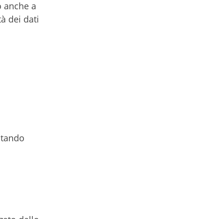
o anche a
tà dei dati
itando