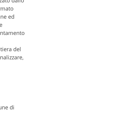
zato dallo
ormato
ane ed
e
rientamento
tiera del
nalizzare,
une di