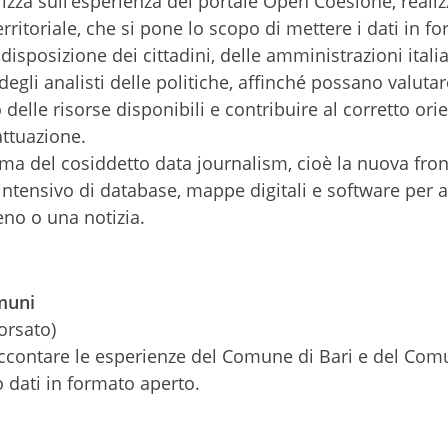
lizza sull’esperienza del portale Open Coesione, realiz
rritoriale, che si pone lo scopo di mettere i dati in f
 disposizione dei cittadini, delle amministrazioni itali
degli analisti delle politiche, affinché possano valutar
o delle risorse disponibili e contribuire al corretto o
ttuazione.
tema del cosiddetto data journalism, cioè la nuova fron
intensivo di database, mappe digitali e software per a
no o una notizia.
muni
orsato)
accontare le esperienze del Comune di Bari e del Com
 dati in formato aperto.