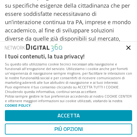
su specifiche esigenze della cittadinanza che per
essere soddisfatte necessitavano di
un’interazione continua tra PA, imprese e mondo
accademico, al fine di sviluppare soluzioni
diverse da quelle già disponibili sul mercato,
anche attraverso progetti specifici di ricerca e
sviluppo.
I tuoi contenuti, la tua privacy!
Su questo sito utilizziamo cookie tecnici necessari alla navigazione e
Il Piano 2020-2022 si focalizza sulle linee
funzionali all’erogazione del servizio. Utilizziamo i cookie anche per fornirti
un’esperienza di navigazione sempre migliore, per facilitare le interazioni con
evolutive del modello di
smart community
le nostre funzionalità social e per consentirti di ricevere comunicazioni di
marketing aderenti alle tue abitudini di navigazione e ai tuoi interessi.
proposto nella precedente versione,
Puoi esprimere il tuo consenso cliccando su ACCETTA TUTTI I COOKIE.
Chiudendo questa informativa, continui senza accettare.
concentrandosi in particolare sull’impulso allo
Potrai sempre gestire le tue preferenze accedendo al nostro COOKIE CENTER
e ottenere maggiori informazioni sui cookie utilizzati, visitando la nostra
sviluppo delle
Smart cities
e dei Borghi del
COOKIE POLICY
.
Futuro, previsti dall’azione n. 10 della Strategia
ACCETTA
per l’innovazione tecnologica e la digitalizzazione
del Paese 2025.
PIÙ OPZIONI