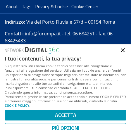
About
Tags
Privacy & Cookie
Cookie Center
Indirizzo:
Via del Porto Fluviale 67/d – 00154 Roma
Contatti:
info@forumpa.it
- tel. 06 684251 - fax. 06
68425433
I tuoi contenuti, la tua privacy!
Forumpa.it
è una pubblicazione telematica iscritta
presso Registro della stampa del Tribunale di Roma -
Su questo sito utilizziamo cookie tecnici necessari alla navigazione e
funzionali all’erogazione del servizio. Utilizziamo i cookie anche per fornirti
Reg. n. 182 del 2 maggio 2008 - Direttore resp. Michela
un’esperienza di navigazione sempre migliore, per facilitare le interazioni con
Stentella
le nostre funzionalità social e per consentirti di ricevere comunicazioni di
marketing aderenti alle tue abitudini di navigazione e ai tuoi interessi.
FPA s.r.l. è società soggetta a Direzione e
Puoi esprimere il tuo consenso cliccando su ACCETTA TUTTI I COOKIE.
Coordinamento da parte di Digital360 S.p.A. - FPA s.r.l.
Chiudendo questa informativa, continui senza accettare.
Potrai sempre gestire le tue preferenze accedendo al nostro COOKIE CENTER
è un'azienda certificata per il sistema di management
e ottenere maggiori informazioni sui cookie utilizzati, visitando la nostra
COOKIE POLICY
.
di qualità SQS (ISO 9001)
Codice Fiscale/Partita IVA n. 10693191008 - R.E.A. Roma
ACCETTA
n. 1249791. ISP AWS
PIÙ OPZIONI
Mappa del sito