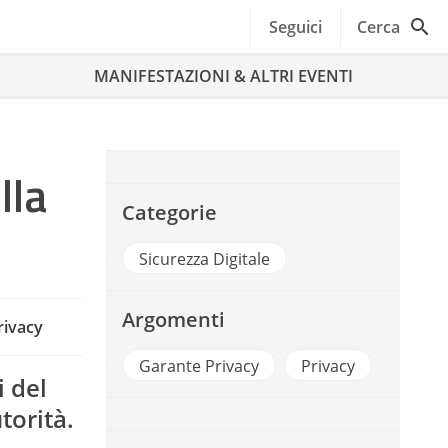
Seguici
Cerca
MANIFESTAZIONI & ALTRI EVENTI
lla
Categorie
Riforma PA
Sicurezza Digitale
Argomenti
rivacy
RUM PA 2009
Garante Privacy
Privacy
i del
torità.